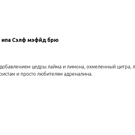
 ипа Сэлф мэфйд брю
добавлением цедры лайма и лимона, охмеленный цитра, л
истам и просто любителям адреналина.