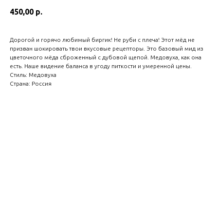
450,00
р.
Дорогой и горячо любимый биргик! Не руби с плеча! Этот мёд не
призван шокировать твои вкусовые рецепторы. Это базовый мид из
цветочного мёда сброженный с дубовой щепой. Медовуха, как она
есть. Наше видение баланса в угоду питкости и умеренной цены.
Стиль: Медовуха
Страна: Россия