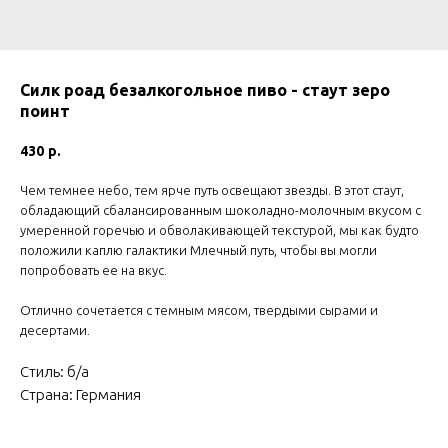
Силк роад безалкогольное пиво - стаут зеро
поинт
430
р.
Чем темнее небо, тем ярче путь освещают звезды. В этот стаут,
обладающий сбалансированным шоколадно-молочным вкусом с
умеренной горечью и обволакивающей текстурой, мы как будто
положили каплю галактики Млечный путь, чтобы вы могли
попробовать ее на вкус.
Отлично сочетается с темным мясом, твердыми сырами и
десертами.
Стиль: б/а
Страна: Германия