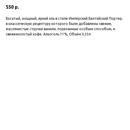
550
р.
Богатый, мощный, яркий эль в стиле Имперский Балтийский Портер,
в классическую рецептуру которого были добавлены свежие,
маслянистые стручки ванили, порезанные особым способом, и
свежемолотый кофе. Алкоголь 11%, Объём 0,33л